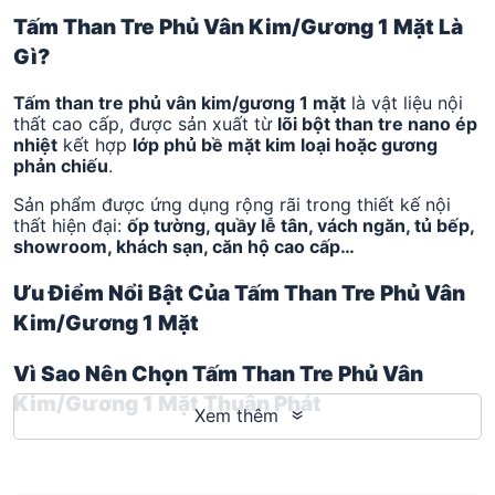
Tấm Than Tre Phủ Vân Kim/Gương 1 Mặt Là
Gì?
Tấm than tre phủ vân kim/gương 1 mặt
là vật liệu nội
thất cao cấp, được sản xuất từ
lõi bột than tre nano ép
nhiệt
kết hợp
lớp phủ bề mặt kim loại hoặc gương
phản chiếu
.
Sản phẩm được ứng dụng rộng rãi trong thiết kế nội
thất hiện đại:
ốp tường, quầy lễ tân, vách ngăn, tủ bếp,
showroom, khách sạn, căn hộ cao cấp…
Ưu Điểm Nổi Bật Của Tấm Than Tre Phủ Vân
Kim/Gương 1 Mặt
Vì Sao Nên Chọn Tấm Than Tre Phủ Vân
Kim/Gương 1 Mặt Thuận Phát
Xem thêm
«