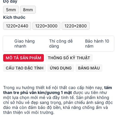
Độ dày
5mm
8mm
Kích thước
1220*2440
1220*3000
1220*2800
Giao hàng
Thi công dễ
Bảo hành 10
nhanh
dàng
năm
MÔ TẢ SẢN PHẨM
THÔNG SỐ KỸ THUẬT
CẤU TẠO ĐẶC TÍNH
ỨNG DỤNG
BẢNG MÀU
Trong xu hướng thiết kế nội thất cao cấp hiện nay,
tấm
than tre phủ vân kim/gương 1 mặt
được ưu tiên như
một lựa chọn mới mẻ và đầy tinh tế. Sản phẩm không
chỉ sở hữu vẻ đẹp sang trọng, phản chiếu ánh sáng độc
đáo mà còn đảm bảo độ bền, khả năng chống ẩm và
thân thiện với môi trường.