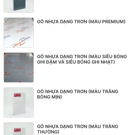
GỖ NHỰA DẠNG TRƠN (MÀU PREMIUM)
GỖ NHỰA DẠNG TRƠN (MÀU SIÊU BÓNG
GHI ĐẬM VÀ SIÊU BÓNG GHI NHẠT)
GỖ NHỰA DẠNG TRƠN (MÀU TRẮNG
BÓNG MỊN)
GỖ NHỰA DẠNG TRƠN (MÀU TRẮNG
THƯỜNG)