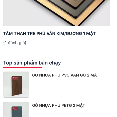
TẤM THAN TRE PHỦ VÂN KIM/GƯƠNG 1 MẶT
(1 đánh giá)
Top sản phẩm bán chạy
GỖ NHỰA PHỦ PVC VÂN GỖ 2 MẶT
GỖ NHỰA PHỦ PETG 2 MẶT